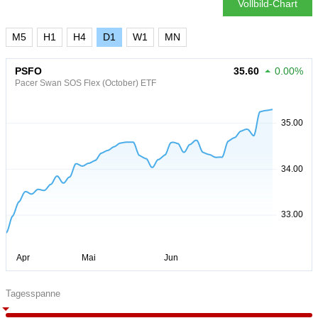
Vollbild-Chart
M5
H1
H4
D1
W1
MN
PSFO
35.60
0.00%
Pacer Swan SOS Flex (October) ETF
Tagesspanne