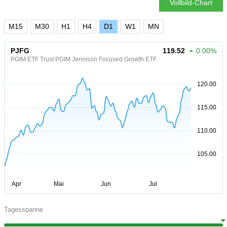
Vollbild-Chart
M15
M30
H1
H4
D1
W1
MN
PJFG
119.52
0.00%
PGIM ETF Trust PGIM Jennison Focused Growth ETF
Tagesspanne