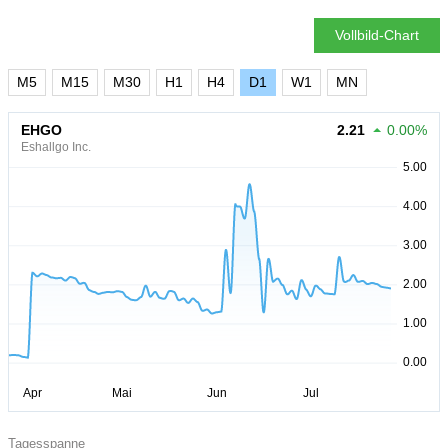
Vollbild-Chart
M5
M15
M30
H1
H4
D1
W1
MN
EHGO
2.21
0.00%
Eshallgo Inc.
Tagesspanne