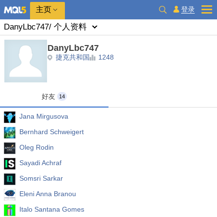
主页
登录
DanyLbc747
/ 个人资料
DanyLbc747
捷克共和国
1248
好友
14
Jana Mirgusova
Bernhard Schweigert
Oleg Rodin
Sayadi Achraf
Somsri Sarkar
Eleni Anna Branou
Italo Santana Gomes