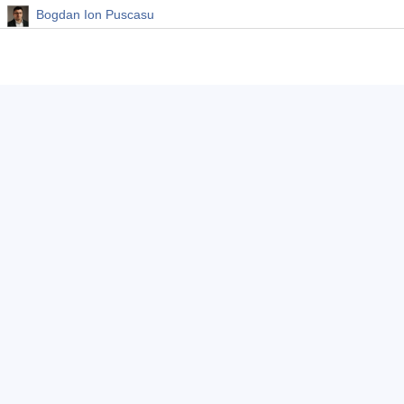
Bogdan Ion Puscasu
Fatemeh Ameri
Mohamed Hassan