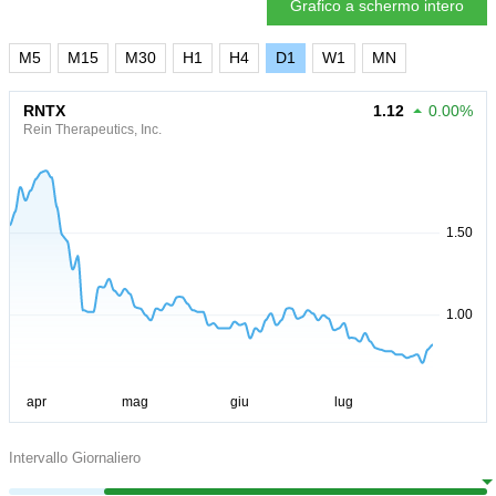
Grafico a schermo intero
M5
M15
M30
H1
H4
D1
W1
MN
RNTX
1.12
0.00%
Rein Therapeutics, Inc.
Intervallo Giornaliero