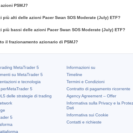
n azioni PSMJ?
zi più alti delle azioni Pacer Swan SOS Moderate (July) ETF?
zi più bassi delle azioni Pacer Swan SOS Moderate (July) ETF?
o il frazionamento azionario di PSMJ?
trading
MetaTrader 5
Informazioni su
amenti su
MetaTrader 5
Timeline
entazioni e tecnologia
Termini e Condizioni
 per
MetaTrader 5
Contratto di pagamento ricorrente
5 delle strategie di trading
Agency Agreement – Offer
etwork
Informativa sulla Privacy e la Prote
Dati
rge
Informativa sui Cookie
ader 5
Contatti e richieste
taforma
Piattaforma