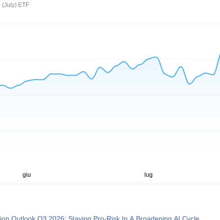
(July) ETF
tion Outlook Q3 2026: Staying Pro-Risk In A Broadening AI Cycle