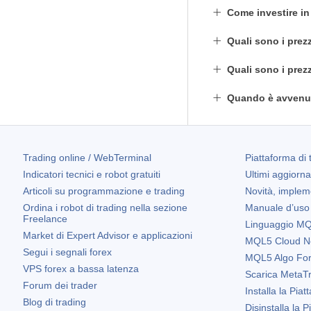
Come investire i
Quali sono i prez
Quali sono i prez
Quando è avvenut
Trading online / WebTerminal
Piattaforma di 
Indicatori tecnici e robot gratuiti
Ultimi aggiorn
Articoli su programmazione e trading
Novità, implem
Ordina i robot di trading nella sezione
Manuale d’uso
Freelance
Linguaggio MQL
Market di Expert Advisor e applicazioni
MQL5 Cloud N
Segui i segnali forex
MQL5 Algo Fo
VPS forex a bassa latenza
Scarica
MetaTr
Forum dei trader
Installa la Piat
Blog di trading
Disinstalla la 