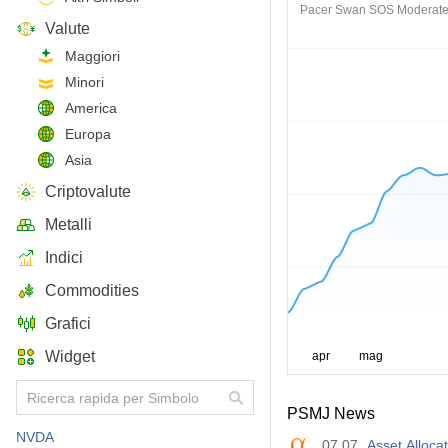
Pacer Swan SOS Moderate 
Valute
Maggiori
Minori
America
Europa
Asia
Criptovalute
Metalli
Indici
Commodities
Grafici
Widget
PSMJ News
NVDA
07.07
Asset Alloca