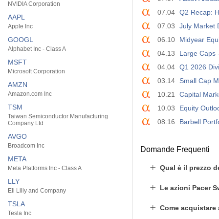
NVIDIA Corporation
07.04
Q2 Recap: H
AAPL
07.03
July Market 
Apple Inc
GOOGL
06.10
Midyear Equi
Alphabet Inc - Class A
04.13
Large Caps -
MSFT
04.04
Q1 2026 Divi
Microsoft Corporation
03.14
Small Cap 
AMZN
Amazon.com Inc
10.21
Capital Mar
TSM
10.03
Equity Outl
Taiwan Semiconductor Manufacturing
08.16
Barbell Portfo
Company Ltd
AVGO
Broadcom Inc
Domande Frequenti
META
Qual è il prezzo 
Meta Platforms Inc - Class A
LLY
Le azioni Pacer 
Eli Lilly and Company
TSLA
Come acquistare 
Tesla Inc