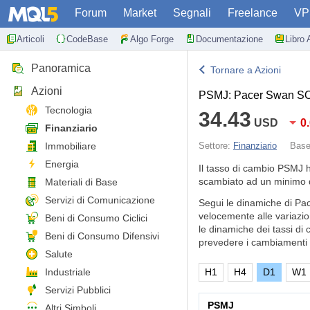
Forum
Market
Segnali
Freelance
VP
Articoli
CodeBase
Algo Forge
Documentazione
Libro 
Panoramica
Tornare a Azioni
Azioni
PSMJ: Pacer Swan SO
Tecnologia
34.43
USD
0
Finanziario
Immobiliare
Settore:
Finanziario
Bas
Energia
Il tasso di cambio PSMJ 
scambiato ad un minimo d
Materiali di Base
Servizi di Comunicazione
Segui le dinamiche di Pa
velocemente alle variazio
Beni di Consumo Ciclici
le dinamiche dei tassi di 
Beni di Consumo Difensivi
prevedere i cambiamenti d
Salute
Industriale
H1
H4
D1
W1
Servizi Pubblici
PSMJ
Altri Simboli