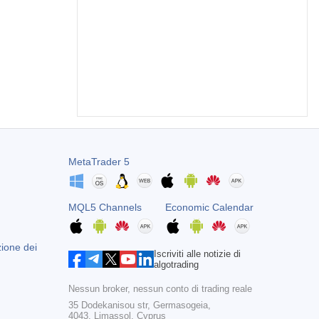
MetaTrader 5
MQL5 Channels
Economic Calendar
zione dei
Iscriviti alle notizie di
algotrading
Nessun broker, nessun conto di trading reale
35 Dodekanisou str, Germasogeia,
4043, Limassol, Cyprus