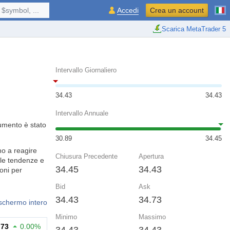
$symbol, ...
Accedi
Crea un account
Scarica MetaTrader 5
Intervallo Giornaliero
34.43
34.43
Intervallo Annuale
rumento è stato
30.89
34.45
o a reagire
Chiusura Precedente
Apertura
 le tendenze e
34.45
34.43
ioni per
Bid
Ask
34.43
34.73
 schermo intero
Minimo
Massimo
.73
0.00%