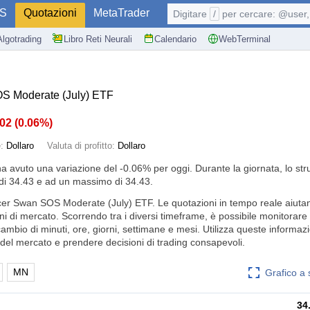
S
Quotazioni
MetaTrader
Digitare
/
per cercare: @user, 
Algotrading
Libro Reti Neurali
Calendario
WebTerminal
S Moderate (July) ETF
.02
(
0.06%
)
e:
Dollaro
Valuta di profitto:
Dollaro
ha avuto una variazione del
-0.06%
per oggi. Durante la giornata, lo st
i 34.43 e ad un massimo di 34.43.
cer Swan SOS Moderate (July) ETF. Le quotazioni in tempo reale aiutan
ni di mercato. Scorrendo tra i diversi timeframe, è possibile monitorare
cambio di minuti, ore, giorni, settimane e mesi. Utilizza queste informaz
el mercato e prendere decisioni di trading consapevoli.
MN
Grafico a
34