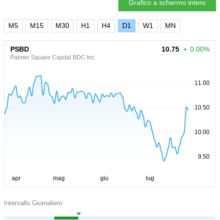
Grafico a schermo intero
M5
M15
M30
H1
H4
D1
W1
MN
PSBD
10.75
0.00%
Palmer Square Capital BDC Inc
Intervallo Giornaliero