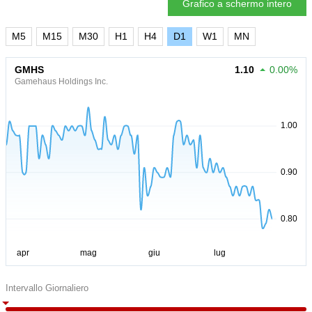
Grafico a schermo intero
M5
M15
M30
H1
H4
D1
W1
MN
GMHS
1.10
0.00%
Gamehaus Holdings Inc.
Intervallo Giornaliero