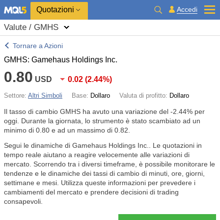
Quotazioni
Accedi
Valute / GMHS
Tornare a Azioni
GMHS: Gamehaus Holdings Inc.
0.80
USD
0.02
(
2.44%
)
Settore:
Altri Simboli
Base:
Dollaro
Valuta di profitto:
Dollaro
Il tasso di cambio GMHS ha avuto una variazione del
-2.44%
per
oggi. Durante la giornata, lo strumento è stato scambiato ad un
minimo di 0.80 e ad un massimo di 0.82.
Segui le dinamiche di Gamehaus Holdings Inc.. Le quotazioni in
tempo reale aiutano a reagire velocemente alle variazioni di
mercato. Scorrendo tra i diversi timeframe, è possibile monitorare le
tendenze e le dinamiche dei tassi di cambio di minuti, ore, giorni,
settimane e mesi. Utilizza queste informazioni per prevedere i
cambiamenti del mercato e prendere decisioni di trading
consapevoli.