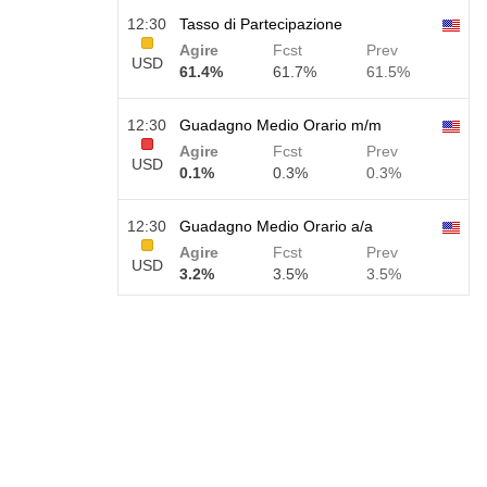
12:30
Tasso di Partecipazione
Agire
Fcst
Prev
USD
61.4%
61.7%
61.5%
12:30
Guadagno Medio Orario m/m
Agire
Fcst
Prev
USD
0.1%
0.3%
0.3%
12:30
Guadagno Medio Orario a/a
Agire
Fcst
Prev
USD
3.2%
3.5%
3.5%
12:30
Libri Paga Privati Non Agricoli
Agire
Fcst
Prev
USD
30 K
40 K
30 K
12:30
Tasso di Disoccupazione U6
Agire
Fcst
Prev
USD
7.9%
7.9%
7.9%