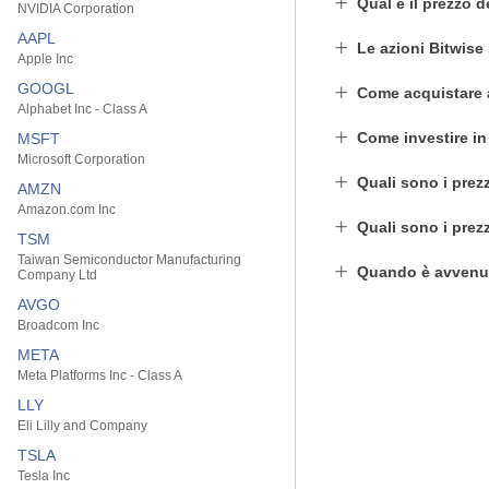
Qual è il prezzo 
NVIDIA Corporation
AAPL
Le azioni Bitwis
Apple Inc
GOOGL
Come acquistare
Alphabet Inc - Class A
Come investire i
MSFT
Microsoft Corporation
Quali sono i prezz
AMZN
Amazon.com Inc
Quali sono i prez
TSM
Taiwan Semiconductor Manufacturing
Quando è avvenut
Company Ltd
AVGO
Broadcom Inc
META
Meta Platforms Inc - Class A
LLY
Eli Lilly and Company
TSLA
Tesla Inc