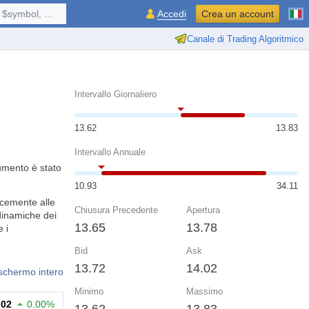
$symbol, ...
Accedi
Crea un account
Canale di Trading Algoritmico
Intervallo Giornaliero
13.62
13.83
Intervallo Annuale
rumento è stato
10.93
34.11
ocemente alle
Chiusura Precedente
Apertura
 dinamiche dei
13.65
13.78
 i
Bid
Ask
13.72
14.02
 schermo intero
Minimo
Massimo
.02
0.00%