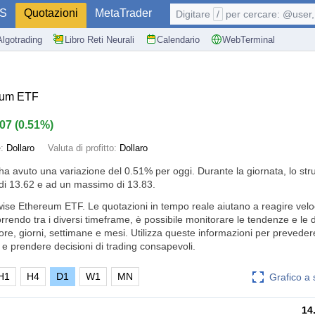
S
Quotazioni
MetaTrader
Digitare
/
per cercare: @user, 
Algotrading
Libro Reti Neurali
Calendario
WebTerminal
eum ETF
.07
(
0.51%
)
e:
Dollaro
Valuta di profitto:
Dollaro
ha avuto una variazione del
0.51%
per oggi. Durante la giornata, lo st
i 13.62 e ad un massimo di 13.83.
wise Ethereum ETF. Le quotazioni in tempo reale aiutano a reagire vel
orrendo tra i diversi timeframe, è possibile monitorare le tendenze e le
 ore, giorni, settimane e mesi. Utilizza queste informazioni per prevedere
e prendere decisioni di trading consapevoli.
H1
H4
D1
W1
MN
Grafico a
14