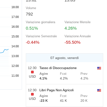
13.62
13.83
Volume
792
Variazione giornaliera
Variazione Mensile
0.51%
4.26%
Variazione Semestrale
Variazione Annuale
-0.44%
-55.50%
07 agosto, venerdì
12:30
Tasso di Disoccupazione
Agire
Fcst
Prev
USD
4.1%
4.2%
4.2%
12:30
Libri Paga Non Agricoli
Agire
Fcst
Prev
USD
-23 K
41 K
20 K