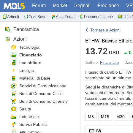
Forum
Market
Segnali
Freelance
VP
Articoli
CodeBase
Algo Forge
Documentazione
Libro 
Panoramica
Tornare a Azioni
Azioni
ETHW: Bitwise Ether
Tecnologia
13.72
USD
0
Finanziario
Immobiliare
Settore:
Finanziario
Bas
Energia
Il tasso di cambio ETHW 
scambiato ad un minimo d
Materiali di Base
Servizi di Comunicazione
Segui le dinamiche di Bit
variazioni di mercato. Sc
Beni di Consumo Ciclici
tassi di cambio di minuti,
Beni di Consumo Difensivi
cambiamenti del mercato 
Salute
Industriale
M5
M15
M30
Servizi Pubblici
ETHW
Altri Simboli