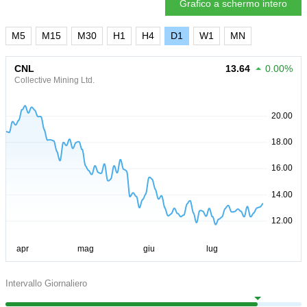
Grafico a schermo intero
M5
M15
M30
H1
H4
D1
W1
MN
CNL
13.64
0.00%
Collective Mining Ltd.
Intervallo Giornaliero