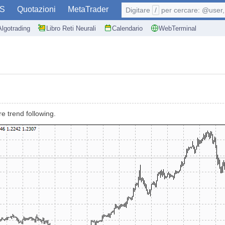
S
Quotazioni
MetaTrader
Digitare
/
per cercare: @user, 
Algotrading
Libro Reti Neurali
Calendario
WebTerminal
re trend following.