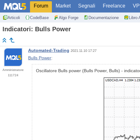
Forum
Market
Segnali
Freelance
VP
Articoli
CodeBase
Algo Forge
Documentazione
Libro 
Indicatori: Bulls Power
Automated-Trading
2021.11.10 17:27
Bulls Power
:
Amministratore
Oscillatore Bulls power (Bulls Power, Bulls) - indicato
111724