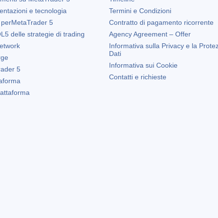
entazioni e tecnologia
Termini e Condizioni
 per
MetaTrader 5
Contratto di pagamento ricorrente
5 delle strategie di trading
Agency Agreement – Offer
etwork
Informativa sulla Privacy e la Prote
Dati
rge
Informativa sui Cookie
ader 5
Contatti e richieste
taforma
Piattaforma