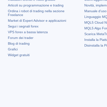
Articoli su programmazione e trading
Novità, implem
Ordina i robot di trading nella sezione
Manuale d’uso
Freelance
Linguaggio MQL
Market di Expert Advisor e applicazioni
MQL5 Cloud N
Segui i segnali forex
MQL5 Algo Fo
VPS forex a bassa latenza
Scarica
MetaTr
Forum dei trader
Installa la Piat
Blog di trading
Disinstalla la 
Grafici
Widget gratuiti