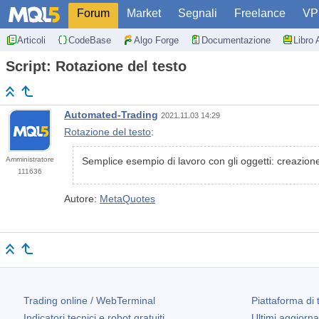
Forum
Market
Segnali
Freelance
VP
Articoli
CodeBase
Algo Forge
Documentazione
Libro 
Script: Rotazione del testo
Automated-Trading
2021.11.03 14:29
Rotazione del testo
:
Amministratore
Semplice esempio di lavoro con gli oggetti: creazione 
111636
Autore:
MetaQuotes
Trading online / WebTerminal
Piattaforma di 
Indicatori tecnici e robot gratuiti
Ultimi aggiorn