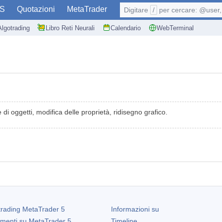
S
Quotazioni
MetaTrader
Digitare
/
per cercare: @user, 
Algotrading
Libro Reti Neurali
Calendario
WebTerminal
di oggetti, modifica delle proprietà, ridisegno grafico.
trading
MetaTrader 5
Informazioni su
amenti su
MetaTrader 5
Timeline