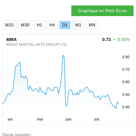
Graphique en Plein Ecran
M15
M30
H1
H4
D1
W1
MN
MMA
0.73
0.00%
MIXED MARTIAL ARTS GROUP LTD
Range quotidien