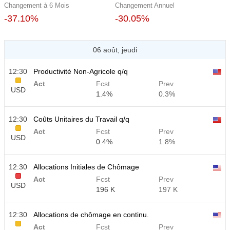
Changement à 6 Mois
Changement Annuel
-37.10%
-30.05%
06 août, jeudi
12:30
Productivité Non-Agricole q/q
Act
Fcst
Prev
USD
1.4%
0.3%
12:30
Coûts Unitaires du Travail q/q
Act
Fcst
Prev
USD
0.4%
1.8%
12:30
Allocations Initiales de Chômage
Act
Fcst
Prev
USD
196 K
197 K
12:30
Allocations de chômage en continu.
Act
Fcst
Prev