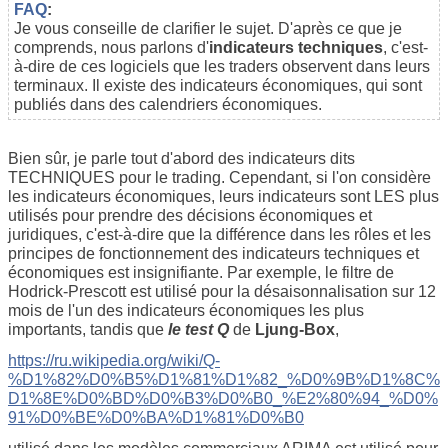
FAQ
:
Je vous conseille de clarifier le sujet. D'après ce que je
comprends, nous parlons d'
indicateurs techniques
, c'est-
à-dire de ces logiciels que les traders observent dans leurs
terminaux. Il existe des indicateurs économiques, qui sont
publiés dans des calendriers économiques.
Bien sûr, je parle tout d'abord des indicateurs dits
TECHNIQUES pour le trading. Cependant, si l'on considère
les indicateurs économiques, leurs indicateurs sont LES plus
utilisés pour prendre des décisions économiques et
juridiques, c'est-à-dire que la différence dans les rôles et les
principes de fonctionnement des indicateurs techniques et
économiques est insignifiante. Par exemple, le filtre de
Hodrick-Prescott est utilisé pour la désaisonnalisation sur 12
mois de l'un des indicateurs économiques les plus
importants, tandis que
le test Q
de
Ljung-Box
,
https://ru.wikipedia.org/wiki/Q-
%D1%82%D0%B5%D1%81%D1%82_%D0%9B%D1%8C%
D1%8E%D0%BD%D0%B3%D0%B0_%E2%80%94_%D0%
91%D0%BE%D0%BA%D1%81%D0%B0