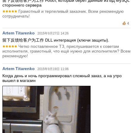
留下反馈给客户为工作 Робот, который берет данные из БД MySQL
стороннего сервера
Грамотный и терпеливый заказчик. Всем рекомендую
сотрудничать!
4
Artem Titarenko
2015年9月27日 14:26
留下反馈给客户为工作 DLL интеграция (ключи защиты).
Четко поставленное ТЗ, прислушивается к советам
исполнителя, грамотный, что ещё нужно для исполнителя? Всем
рекомендую!
Artem Titarenko
2015年9月19日 11:06
Когда день и ночь программировал сложный заказ, а на утро
вышел в магазин