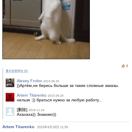
8
显示全部评论 (5)
Alexey Frolov
2015.09.20
))Артём,не берись больше за такие сложные заказы.
Artem Titarenko
2015.09.20
нельзя :)) браться нужно за любую работу...
[删除]
2019.11.24
Ахахаха)) Знакомо))
Artem Titarenko
2015年9月18日 11:55