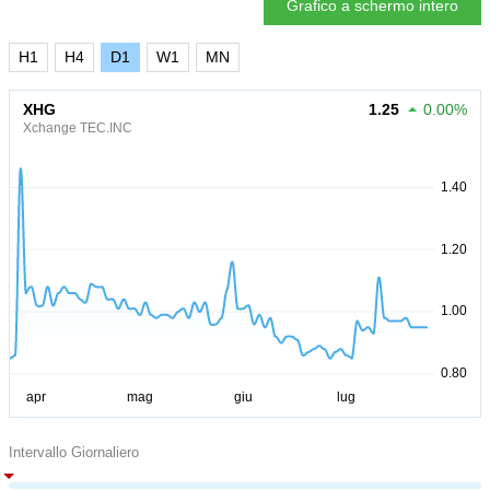
Grafico a schermo intero
H1
H4
D1
W1
MN
XHG
1.25
0.00%
Xchange TEC.INC
Intervallo Giornaliero