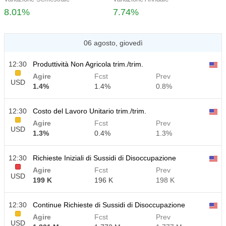
8.01%
7.74%
06 agosto, giovedì
12:30
Produttività Non Agricola trim./trim.
Agire
Fcst
Prev
USD
1.4%
1.4%
0.8%
12:30
Costo del Lavoro Unitario trim./trim.
Agire
Fcst
Prev
USD
1.3%
0.4%
1.3%
12:30
Richieste Iniziali di Sussidi di Disoccupazione
Agire
Fcst
Prev
USD
199 K
196 K
198 K
12:30
Continue Richieste di Sussidi di Disoccupazione
Agire
Fcst
Prev
USD