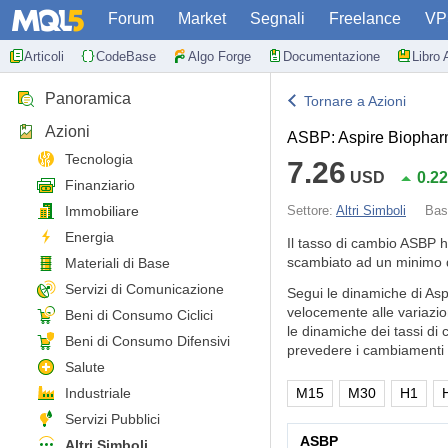
Forum
Market
Segnali
Freelance
VP
Articoli
CodeBase
Algo Forge
Documentazione
Libro 
Panoramica
Tornare a Azioni
Azioni
ASBP: Aspire Biopharm
Tecnologia
7.26
USD
0.2
Finanziario
Immobiliare
Settore:
Altri Simboli
Bas
Energia
Il tasso di cambio ASBP 
scambiato ad un minimo d
Materiali di Base
Servizi di Comunicazione
Segui le dinamiche di Asp
velocemente alle variazio
Beni di Consumo Ciclici
le dinamiche dei tassi di 
Beni di Consumo Difensivi
prevedere i cambiamenti d
Salute
Industriale
M15
M30
H1
Servizi Pubblici
ASBP
Altri Simboli