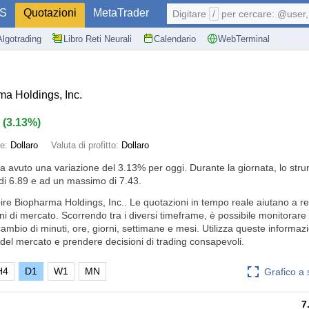
S
Quotazioni
MetaTrader
Digitare
/
per cercare: @user, 
Algotrading
Libro Reti Neurali
Calendario
WebTerminal
a Holdings, Inc.
2
(
3.13%
)
e:
Dollaro
Valuta di profitto:
Dollaro
ha avuto una variazione del
3.13%
per oggi. Durante la giornata, lo str
i 6.89 e ad un massimo di 7.43.
ire Biopharma Holdings, Inc.. Le quotazioni in tempo reale aiutano a r
ni di mercato. Scorrendo tra i diversi timeframe, è possibile monitorare
cambio di minuti, ore, giorni, settimane e mesi. Utilizza queste informaz
el mercato e prendere decisioni di trading consapevoli.
H4
D1
W1
MN
Grafico a
7