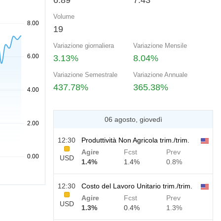
6.89
7.43
Volume
19
Variazione giornaliera
Variazione Mensile
3.13%
8.04%
Variazione Semestrale
Variazione Annuale
437.78%
365.38%
06 agosto, giovedì
12:30
Produttività Non Agricola trim./trim.
Agire
Fcst
Prev
USD
1.4%
1.4%
0.8%
12:30
Costo del Lavoro Unitario trim./trim.
Agire
Fcst
Prev
USD
1.3%
0.4%
1.3%