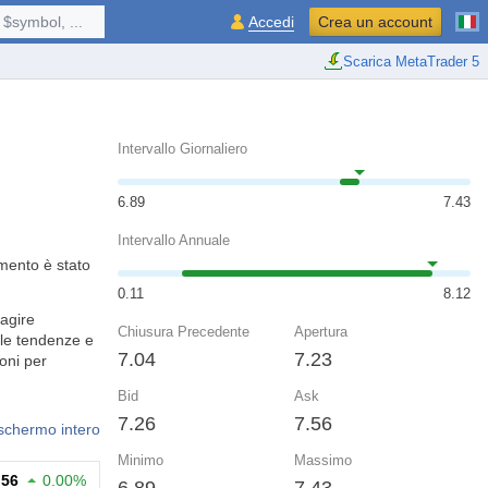
$symbol, ...
Accedi
Crea un account
Scarica MetaTrader 5
Intervallo Giornaliero
6.89
7.43
Intervallo Annuale
umento è stato
0.11
8.12
eagire
Chiusura Precedente
Apertura
 le tendenze e
7.04
7.23
ioni per
Bid
Ask
7.26
7.56
 schermo intero
Minimo
Massimo
.56
0.00%