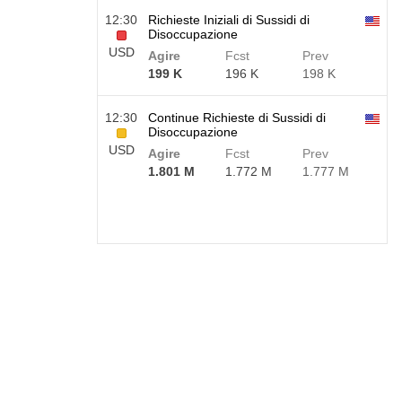
12:30
Richieste Iniziali di Sussidi di
Disoccupazione
USD
Agire
Fcst
Prev
199 K
196 K
198 K
12:30
Continue Richieste di Sussidi di
Disoccupazione
USD
Agire
Fcst
Prev
1.801 M
1.772 M
1.777 M