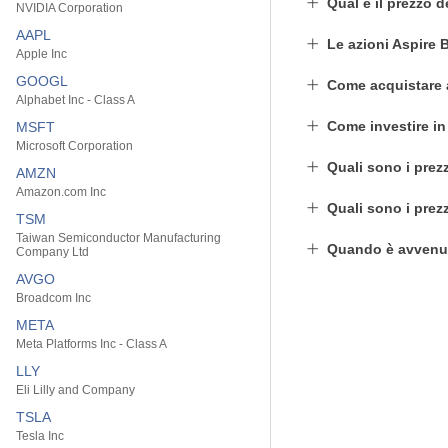
Qual è il prezzo 
NVIDIA Corporation
AAPL
Le azioni Aspire 
Apple Inc
GOOGL
Come acquistare 
Alphabet Inc - Class A
Come investire i
MSFT
Microsoft Corporation
Quali sono i prezz
AMZN
Amazon.com Inc
Quali sono i prez
TSM
Taiwan Semiconductor Manufacturing
Quando è avvenut
Company Ltd
AVGO
Broadcom Inc
META
Meta Platforms Inc - Class A
LLY
Eli Lilly and Company
TSLA
Tesla Inc