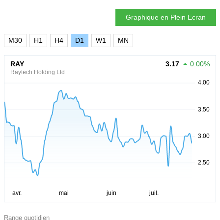
Graphique en Plein Ecran
M30
H1
H4
D1
W1
MN
RAY
3.17
0.00%
Raytech Holding Ltd
Range quotidien