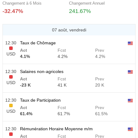
Changement à 6 Mois
Changement Annuel
-32.47%
241.67%
07 août, vendredi
12:30
Taux de Chômage
Act
Fcst
Prev
USD
4.1%
4.2%
4.2%
12:30
Salaires non-agricoles
Act
Fcst
Prev
USD
-23 K
41 K
20 K
12:30
Taux de Participation
Act
Fcst
Prev
USD
61.4%
61.7%
61.5%
12:30
Rémunération Horaire Moyenne m/m
Act
Fcst
Prev