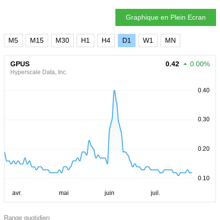
Graphique en Plein Ecran
M5
M15
M30
H1
H4
D1
W1
MN
GPUS
0.42
0.00%
Hyperscale Data, Inc.
Range quotidien