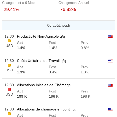
Changement à 6 Mois
Changement Annuel
-29.41%
-76.92%
06 août, jeudi
12:30
Productivité Non-Agricole q/q
Act
Fcst
Prev
USD
1.4%
1.4%
0.8%
12:30
Coûts Unitaires du Travail q/q
Act
Fcst
Prev
USD
1.3%
0.4%
1.3%
12:30
Allocations Initiales de Chômage
Act
Fcst
Prev
USD
199 K
196 K
198 K
12:30
Allocations de chômage en continu.
Act
Fcst
Prev