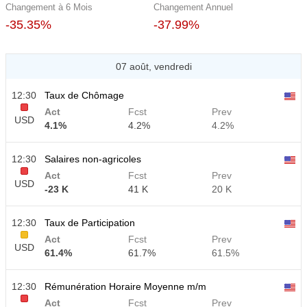
Changement à 6 Mois
Changement Annuel
-35.35%
-37.99%
07 août, vendredi
12:30
Taux de Chômage
Act
Fcst
Prev
USD
4.1%
4.2%
4.2%
12:30
Salaires non-agricoles
Act
Fcst
Prev
USD
-23 K
41 K
20 K
12:30
Taux de Participation
Act
Fcst
Prev
USD
61.4%
61.7%
61.5%
12:30
Rémunération Horaire Moyenne m/m
Act
Fcst
Prev