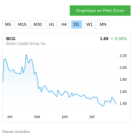
Graphique en Plein Ecran
M5
M15
M30
H1
H4
D1
W1
MN
BCG
1.69
0.00%
Binah Capital Group, Inc.
Range quotidien