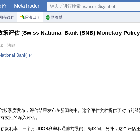
MetaTrader
报价
键入
/
进行搜索: @user, $symbol, ...
网络教程
经济日历
网页端
币政策评估
(Swiss National Bank (SNB) Monetary Polic
, 瑞士法郎
tional Bank)
策评估按季度发布，评估结果发布在新闻稿中。这个评估文档提供了对当前经
策有效性的深入评估。
存款利率、三个月LIBOR利率和通胀前景的目标区间。另外，这个评估