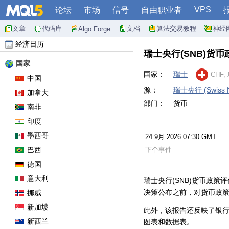
VPS
论坛
市场
信号
自由职业者
文章
代码库
文档
算法交易教程
神经
Algo Forge
经济日历
瑞士央行(SNB)货
国家
国家：
瑞士
CHF
中国
源：
瑞士央行 (Swiss Na
加拿大
部门：
货币
南非
印度
墨西哥
24 9月 2026 07:30 GMT
巴西
下个事件
德国
意大利
瑞士央行(SNB)货币政
决策公布之前，对货币政
挪威
新加坡
此外，该报告还反映了银行
新西兰
图表和数据表。