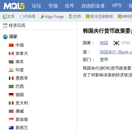
VPS
论坛
市场
信号
自由职业者
文章
代码库
文档
算法交易教程
神经
Algo Forge
经济日历
韩国央行货币政策委
国家
国家：
韩国
KRW,
中国
源：
韩国央行 (Bank of
加拿大
部门：
货币
南非
韩国央行(BOK)货币政
印度
含了对影响决策的经济状况
墨西哥
巴西
德国
意大利
挪威
新加坡
新西兰