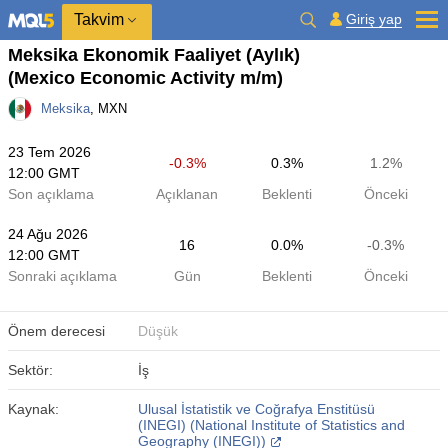
Takvim
Giriş yap
Meksika Ekonomik Faaliyet (Aylık)
(Mexico Economic Activity m/m)
Meksika
, MXN
23 Tem 2026
-0.3%
0.3%
1.2%
12:00 GMT
Son açıklama
Açıklanan
Beklenti
Önceki
24 Ağu 2026
16
0.0%
-0.3%
12:00 GMT
Sonraki açıklama
Gün
Beklenti
Önceki
Önem derecesi
Düşük
Sektör:
İş
Kaynak:
Ulusal İstatistik ve Coğrafya Enstitüsü
(INEGI) (National Institute of Statistics and
Geography (INEGI))