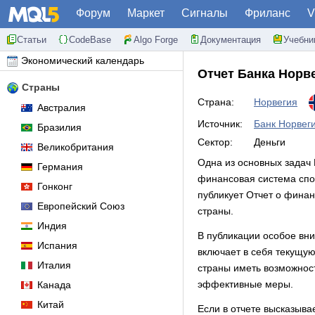
Форум
Маркет
Сигналы
Фриланс
V
Статьи
CodeBase
Algo Forge
Документация
Учебни
Экономический календарь
Отчет Банка Норв
Страны
Страна:
Норвегия
Австралия
Источник:
Банк Норвеги
Бразилия
Сектор:
Деньги
Великобритания
Одна из основных задач 
Германия
финансовая система спос
Гонконг
публикует Отчет о финанс
Европейский Союз
страны.
Индия
В публикации особое вн
Испания
включает в себя текущу
Италия
страны иметь возможност
эффективные меры.
Канада
Китай
Если в отчете высказыва