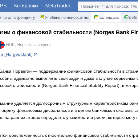
PS
Котировки
MetaTrader
Нажмите
/
для поиска: @use
к по алготрейдингу
Учебник по нейросетям
Календарь
Вебт
егии о финансовой стабильности
(Norges Bank Fin
NOK, Норвежская крона
и (Norges Bank)
Банка Норвегии — поддержание финансовой стабильности в стране.
обны адекватно выполнять свои задачи даже в случае серьезных с
овой стабильности (Norges Bank Financial Stability Report), в ко
имание уделяется долгосрочным структурным характеристикам банк
ю оценку финансовых дисбалансов и в целом банковской системы с
ь на ранних этапах определять уязвимости и риски, которые могу
ется обеспокоенность относительно финансовой стабильности стра