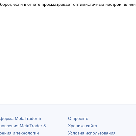
борот, если в отчете просматривает оптимистичный настрой, вли
атформа
MetaTrader 5
О проекте
бновления
MetaTrader 5
Хроника сайта
рения и технологии
Условия использования