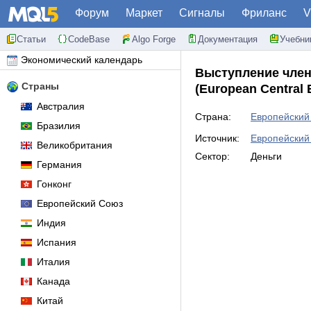
Форум
Маркет
Сигналы
Фриланс
V
Статьи
CodeBase
Algo Forge
Документация
Учебни
Экономический календарь
Выступление член
Страны
(European Central
Австралия
Страна:
Европейский
Бразилия
Источник:
Европейский 
Великобритания
Сектор:
Деньги
Германия
Гонконг
Европейский Союз
Индия
Испания
Италия
Канада
Китай