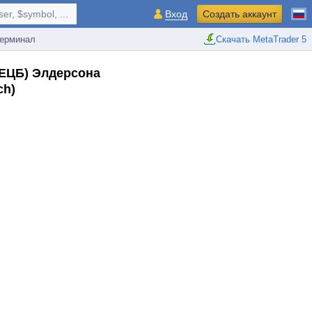
r, $symbol, ...
Вход
Создать аккаунт
ерминал
Скачать MetaTrader 5
(ЕЦБ) Элдерсона
ch)