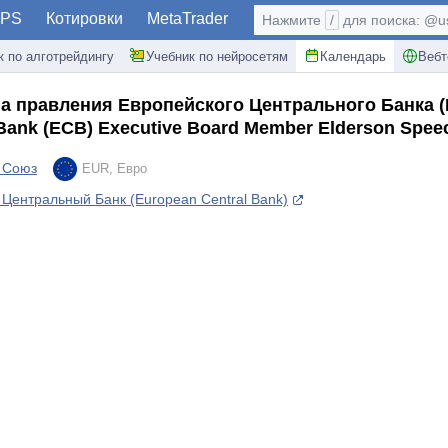
PS
Котировки
MetaTrader
Нажмите
/
для поиска: @use
к по алготрейдингу
Учебник по нейросетям
Календарь
Вебт
а правления Европейского Центрального Банка 
 Bank (ECB) Executive Board Member Elderson Spee
 Союз
EUR, Евро
Центральный Банк (European Central Bank)