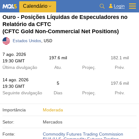
Calendário
Login
Ouro - Posições Líquidas de Especuladores no
Relatório da CFTC
(CFTC Gold Non-Commercial Net Positions)
Estados Unidos
, USD
7 ago. 2026
197.6 mil
182.1 mil
19:30 GMT
Última divulgação
Atu.
Projeç.
Prév.
14 ago. 2026
5
197.6 mil
19:30 GMT
Seguinte divulgação
Dias
Projeç.
Prév.
Importância
Moderada
Setor:
Mercados
Fonte:
Commodity Futures Trading Commission