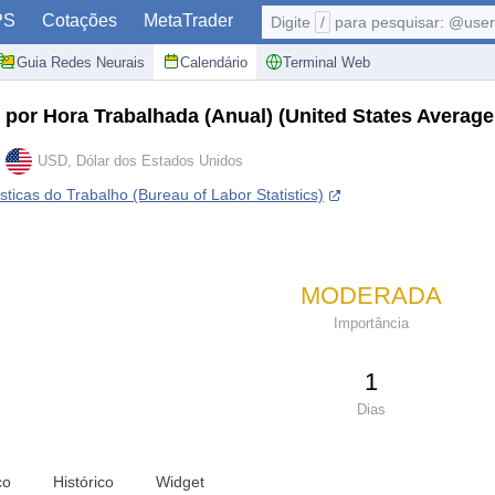
PS
Cotações
MetaTrader
Digite
/
para pesquisar: @user,
Guia Redes Neurais
Calendário
Terminal Web
 por Hora Trabalhada (Anual)
(United States Average
USD, Dólar dos Estados Unidos
ísticas do Trabalho (Bureau of Labor Statistics)
MODERADA
Importância
1
Dias
co
Histórico
Widget