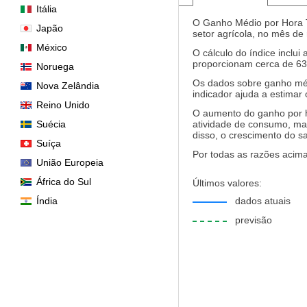
Itália
O Ganho Médio por Hora Tr
Japão
setor agrícola, no mês de
México
O cálculo do índice incl
proporcionam cerca de 63
Noruega
Os dados sobre ganho méd
Nova Zelândia
indicador ajuda a estimar 
Reino Unido
O aumento do ganho por h
Suécia
atividade de consumo, ma
disso, o crescimento do s
Suíça
Por todas as razões acima
União Europeia
África do Sul
Últimos valores:
Índia
dados atuais
previsão