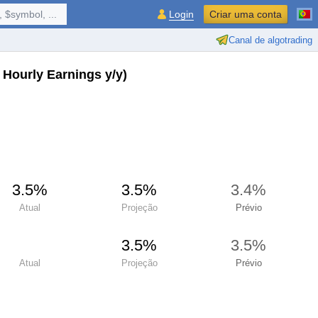
 $symbol, ...
Login
Criar uma conta
Canal de algotrading
 Hourly Earnings y/y)
3.5%
3.5%
3.4%
Atual
Projeção
Prévio
3.5%
3.5%
Atual
Projeção
Prévio