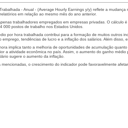
abalhada - Anual - (Average Hourly Earnings y/y) reflete a mudança 
 relatórios em relação ao mesmo mês do ano anterior.
ui apenas trabalhadores empregados em empresas privadas. O cálcu
4 000 postos de trabalho nos Estados Unidos.
io por hora trabalhada contribui para a formação de muitos outros i
o emprego, tendências de lucro e a inflação dos salários. Além disso, es
ora implica tanto a melhoria de oportunidades de acumulação quanto
ior a atividade econômica no país. Assim, o aumento do ganho médio
alário sugere o aumento da inflação.
 mencionadas, o crescimento do indicador pode favoravelmente afetar