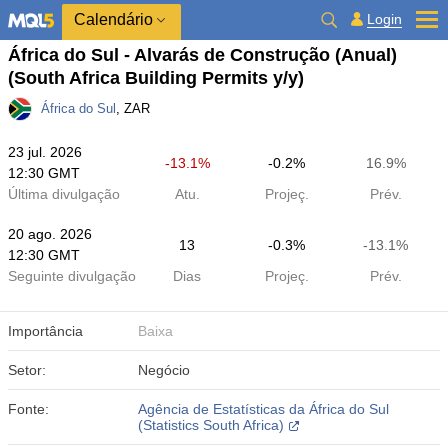
Calendário
Login
África do Sul - Alvarás de Construção (Anual)
(South Africa Building Permits y/y)
África do Sul
, ZAR
23 jul. 2026
-13.1%
-0.2%
16.9%
12:30 GMT
Última divulgação
Atu.
Projeç.
Prév.
20 ago. 2026
13
-0.3%
-13.1%
12:30 GMT
Seguinte divulgação
Dias
Projeç.
Prév.
Importância
Baixa
Setor:
Negócio
Fonte:
Agência de Estatísticas da África do Sul
(Statistics South Africa)