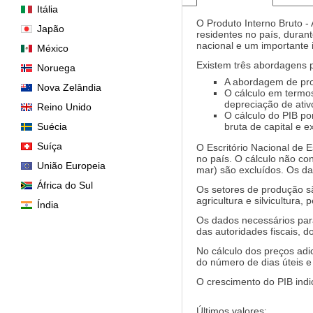
Itália
O Produto Interno Bruto -
Japão
residentes no país, duran
nacional e um importante 
México
Existem três abordagens p
Noruega
A abordagem de prod
Nova Zelândia
O cálculo em termo
depreciação de ativo
Reino Unido
O cálculo do PIB po
Suécia
bruta de capital e e
Suíça
O Escritório Nacional de 
no país. O cálculo não co
União Europeia
mar) são excluídos. Os d
África do Sul
Os setores de produção sã
agricultura e silvicultura,
Índia
Os dados necessários para 
das autoridades fiscais, 
No cálculo dos preços adic
do número de dias úteis e
O crescimento do PIB indi
Últimos valores: