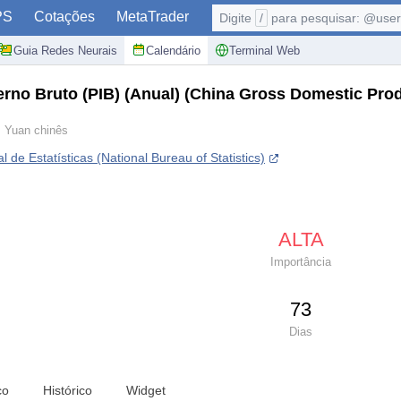
PS
Cotações
MetaTrader
Digite
/
para pesquisar: @user,
Guia Redes Neurais
Calendário
Terminal Web
erno Bruto (PIB) (Anual)
(China Gross Domestic Prod
 Yuan chinês
l de Estatísticas (National Bureau of Statistics)
ALTA
Importância
73
Dias
co
Histórico
Widget