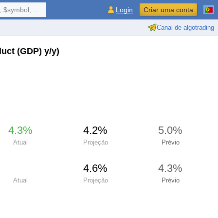
 $symbol, ...
Login
Criar uma conta
Canal de algotrading
uct (GDP) y/y)
4.3%
4.2%
5.0%
Atual
Projeção
Prévio
4.6%
4.3%
Atual
Projeção
Prévio