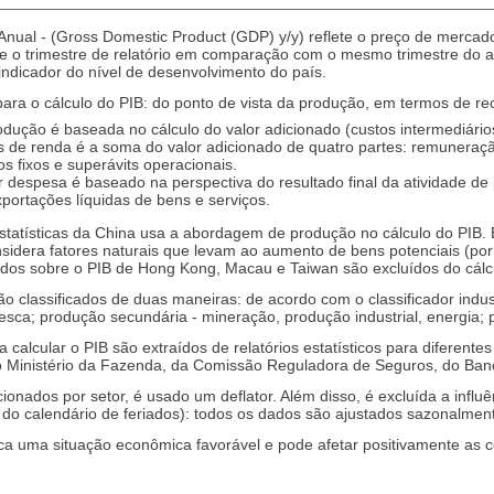
 Anual - (Gross Domestic Product (GDP) y/y) reflete o preço de mercad
te o trimestre de relatório em comparação com o mesmo trimestre do an
indicador do nível de desenvolvimento do país.
ara o cálculo do PIB: do ponto de vista da produção, em termos de re
ução é baseada no cálculo do valor adicionado (custos intermediários
s de renda é a soma do valor adicionado de quatro partes: remuneraç
s fixos e superávits operacionais.
r despesa é baseado na perspectiva do resultado final da atividade de
xportações líquidas de bens e serviços.
Estatísticas da China usa a abordagem de produção no cálculo do PIB. 
nsidera fatores naturais que levam ao aumento de bens potenciais (por
ados sobre o PIB de Hong Kong, Macau e Taiwan são excluídos do cálc
o classificados de duas maneiras: de acordo com o classificador indus
 pesca; produção secundária - mineração, produção industrial, energia; p
calcular o PIB são extraídos de relatórios estatísticos para diferente
do Ministério da Fazenda, da Comissão Reguladora de Seguros, do Banc
ionados por setor, é usado um deflator. Além disso, é excluída a influ
 do calendário de feriados): todos os dados são ajustados sazonalmen
ca uma situação econômica favorável e pode afetar positivamente as 