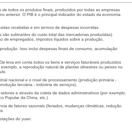
o de todos os produtos finais, produzidos por todas as empresas
o anterior. O PIB é o principal indicador do estado da economia
ceitas recebidas e em termos de despesas incorridas.
 são subtraídos do custo total das mercadorias produzidas).
ão de empregados, impostos líquidos sobre a produção,
 produção. Isso inclui despesas finais de consumo, acumulação
Ele leva em conta todos os bens e serviços faturáveis produzidos
 exemplo, a reprodução natural de plantas silvestres ou peixes no
ulo.
trial nacional e o nível de processamento (produção primária -
rodução terciária - indústria de serviços).
s setores e através da coleta de dados administrativos (por exemplo,
o Popular da China, etc.).
ência de fatores sazonais (feriados, mudanças climáticas, redução
te.
cotações do yuan.