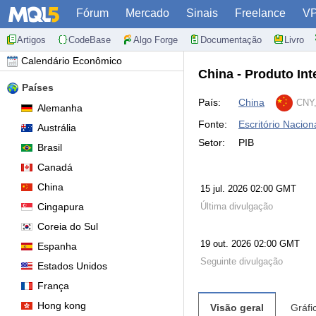
Fórum
Mercado
Sinais
Freelance
V
Artigos
CodeBase
Algo Forge
Documentação
Livro
Calendário Econômico
China - Produto Int
Países
País:
China
CNY,
Alemanha
Fonte:
Escritório Naciona
Austrália
Setor:
PIB
Brasil
Canadá
China
15 jul. 2026 02:00 GMT
Cingapura
Última divulgação
Coreia do Sul
19 out. 2026 02:00 GMT
Espanha
Seguinte divulgação
Estados Unidos
França
Hong kong
Visão geral
Gráfi