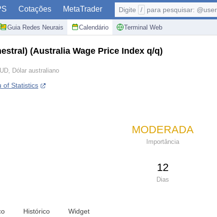
PS
Cotações
MetaTrader
Digite
/
para pesquisar: @user,
Guia Redes Neurais
Calendário
Terminal Web
mestral)
(Australia Wage Price Index q/q)
UD, Dólar australiano
of Statistics
MODERADA
Importância
12
Dias
co
Histórico
Widget