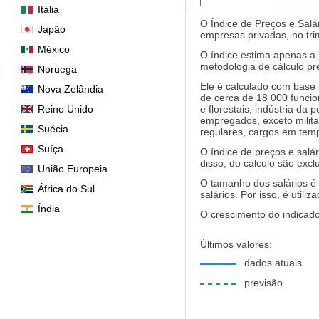
Itália
O Índice de Preços e Salár
Japão
empresas privadas, no tri
México
O índice estima apenas a
metodologia de cálculo pr
Noruega
Ele é calculado com base
Nova Zelândia
de cerca de 18 000 funci
Reino Unido
e florestais, indústria d
empregados, exceto milita
Suécia
regulares, cargos em temp
Suíça
O índice de preços e salá
disso, do cálculo são exc
União Europeia
O tamanho dos salários é 
África do Sul
salários. Por isso, é util
Índia
O crescimento do indicado
Últimos valores:
dados atuais
previsão