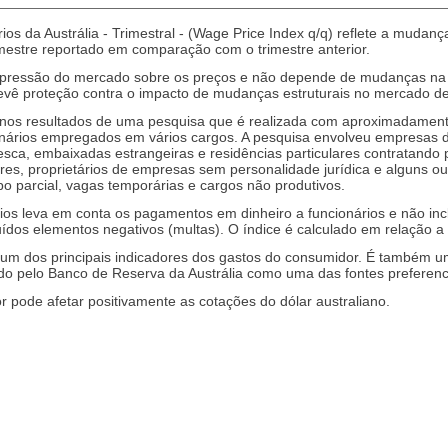
ios da Austrália - Trimestral - (Wage Price Index q/q) reflete a mudanç
mestre reportado em comparação com o trimestre anterior.
 pressão do mercado sobre os preços e não depende de mudanças na qu
evê proteção contra o impacto de mudanças estruturais no mercado de 
 nos resultados de uma pesquisa que é realizada com aproximadamente
onários empregados em vários cargos. A pesquisa envolveu empresas d
a pesca, embaixadas estrangeiras e residências particulares contratand
res, proprietários de empresas sem personalidade jurídica e alguns ou
o parcial, vagas temporárias e cargos não produtivos.
rios leva em conta os pagamentos em dinheiro a funcionários e não inc
luídos elementos negativos (multas). O índice é calculado em relação 
um dos principais indicadores dos gastos do consumidor. É também um 
izado pelo Banco de Reserva da Austrália como uma das fontes preferenc
r pode afetar positivamente as cotações do dólar australiano.