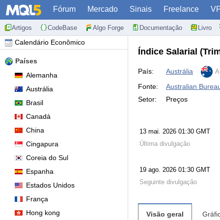
Fórum
Mercado
Sinais
Freelance
V
Artigos
CodeBase
Algo Forge
Documentação
Livro
Calendário Econômico
Índice Salarial (Tri
Países
País:
Austrália
A
Alemanha
Fonte:
Australian Bureau 
Austrália
Setor:
Preços
Brasil
Canadá
China
13 mai. 2026 01:30 GMT
Cingapura
Última divulgação
Coreia do Sul
19 ago. 2026 01:30 GMT
Espanha
Seguinte divulgação
Estados Unidos
França
Hong kong
Visão geral
Gráfi