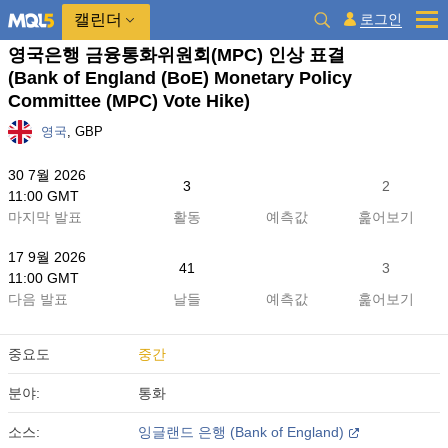
캘린더
로그인
영국은행 금융통화위원회(MPC) 인상 표결
(Bank of England (BoE) Monetary Policy
Committee (MPC) Vote Hike)
영국
, GBP
30 7월 2026
3
2
11:00 GMT
마지막 발표
활동
예측값
훑어보기
17 9월 2026
41
3
11:00 GMT
다음 발표
날들
예측값
훑어보기
중요도
중간
분야:
통화
소스:
잉글랜드 은행 (Bank of England)