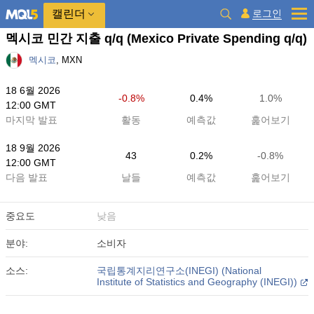
캘린더
로그인
멕시코 민간 지출 q/q
(Mexico Private Spending q/q)
멕시코
, MXN
18 6월 2026
-0.8%
0.4%
1.0%
12:00 GMT
마지막 발표
활동
예측값
훑어보기
18 9월 2026
43
0.2%
-0.8%
12:00 GMT
다음 발표
날들
예측값
훑어보기
중요도
낮음
분야:
소비자
소스:
국립통계지리연구소(INEGI) (National
Institute of Statistics and Geography (INEGI))