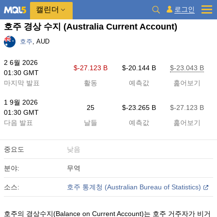
캘린더
로그인
호주 경상 수지
(Australia Current Account)
호주
, AUD
2 6월 2026
$​-27.123 B
$​-20.144 B
$​-23.043 B
01:30 GMT
마지막 발표
활동
예측값
훑어보기
1 9월 2026
25
$​-23.265 B
$​-27.123 B
01:30 GMT
다음 발표
날들
예측값
훑어보기
중요도
낮음
분야:
무역
소스:
호주 통계청 (Australian Bureau of Statistics)
호주의 경상수지(Balance on Current Account)는 호주 거주자가 비거