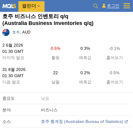
캘린더
로그인
호주 비즈니스 인벤토리 q/q
(Australia Business Inventories q/q)
호주
, AUD
2 6월 2026
0.5%
0.3%
-0.1%
01:30 GMT
마지막 발표
활동
예측값
훑어보기
31 8월 2026
22
0.2%
0.5%
01:30 GMT
다음 발표
날들
예측값
훑어보기
중요도
낮음
분야:
비즈니스
소스:
호주 통계청 (Australian Bureau of Statistics)