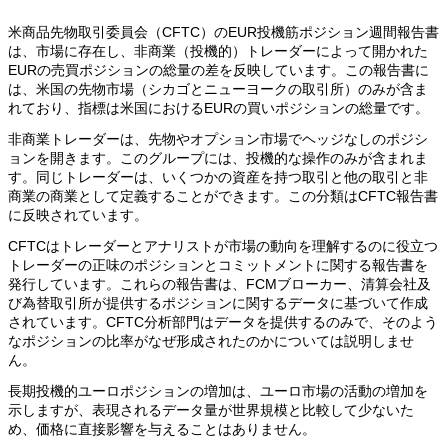
米商品先物取引委員会（CFTC）のEUR投機筋ポジション週間報告書
は、市場に存在し、非商業（投機的）トレーダーによって開かれた
EURの売買ポジションの総量の差を反映しています。この報告書に
は、米国の先物市場（シカゴとニューヨークの取引所）のみが含ま
れており、指標は米国におけるEURの買いポジションの総量です。
非商業トレーダーは、先物やオプション市場でヘッジなしのポジシ
ョンを開きます。このグループには、投機的な操作のみが含まれま
す。同じトレーダーは、いくつかの資産を持つ取引と他の取引と非
商業の商業として定義することができます。この分類はCFTC報告書
に反映されています。
CFTCはトレーダーとアナリストが市場の動向を理解するのに役立つ
トレーダーの正味のポジションとコミットメントに関する報告書を
発行しています。これらの報告書は、FCMブローカー、清算会社及
び為替取引所が提供するポジションに関するデータに基づいて作成
されています。CFTC分析部門はデータを提供するのみで、そのよう
なポジションの比率がなぜ形成されたのかについては説明しませ
ん。
長期投機的ユーロポジションの増加は、ユーロ市場の活動の増加を
示しますが、表現されるデータ量が世界規模と比較して少ないた
め、価格に直接影響を与えることはありません。