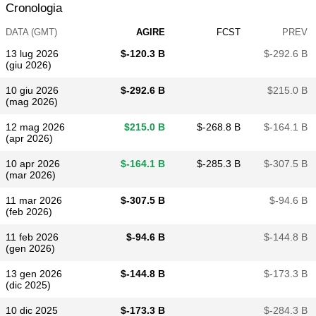
Cronologia
DATA (GMT)
AGIRE
FCST
PREV
13 lug 2026
$​-120.3 B
$​-292.6 B
(giu 2026)
10 giu 2026
$​-292.6 B
$​215.0 B
(mag 2026)
12 mag 2026
$​215.0 B
$​-268.8 B
$​-164.1 B
(apr 2026)
10 apr 2026
$​-164.1 B
$​-285.3 B
$​-307.5 B
(mar 2026)
11 mar 2026
$​-307.5 B
$​-94.6 B
(feb 2026)
11 feb 2026
$​-94.6 B
$​-144.8 B
(gen 2026)
13 gen 2026
$​-144.8 B
$​-173.3 B
(dic 2025)
10 dic 2025
$​-173.3 B
$​-284.3 B