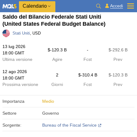
Calendario
Accedi
Saldo del Bilancio Federale Stati Uniti
(United States Federal Budget Balance)
Stati Uniti
, USD
13 lug 2026
$​-120.3 B
-
$​-292.6 B
18:00 GMT
Ultima versione
Agire
Fcst
Prev
12 ago 2026
2
$​-310.4 B
$​-120.3 B
18:00 GMT
Prossima versione
Giorni
Fcst
Prev
Importanza
Medio
Settore
Governo
Sorgente:
Bureau of the Fiscal Service