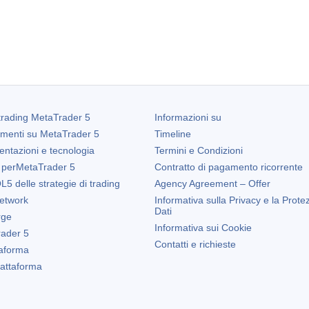
trading
MetaTrader 5
Informazioni su
amenti su
MetaTrader 5
Timeline
entazioni e tecnologia
Termini e Condizioni
 per
MetaTrader 5
Contratto di pagamento ricorrente
5 delle strategie di trading
Agency Agreement – Offer
etwork
Informativa sulla Privacy e la Prote
Dati
rge
Informativa sui Cookie
ader 5
Contatti e richieste
taforma
Piattaforma