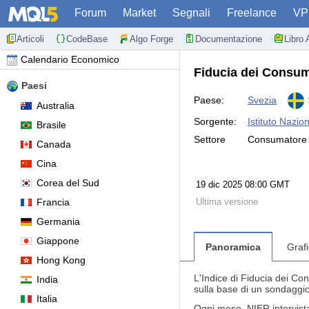
Forum
Market
Segnali
Freelance
VP
Articoli
CodeBase
Algo Forge
Documentazione
Libro 
Calendario Economico
Fiducia dei Consu
Paesi
Paese:
Svezia
Australia
Sorgente:
Istituto Nazio
Brasile
Settore
Consumatore
Canada
Cina
Corea del Sud
19 dic 2025 08:00 GMT
Francia
Ultima versione
Germania
Giappone
Panoramica
Graf
Hong Kong
L'Indice di Fiducia dei Con
India
sulla base di un sondaggio
Italia
Ogni mese, NIER intervista