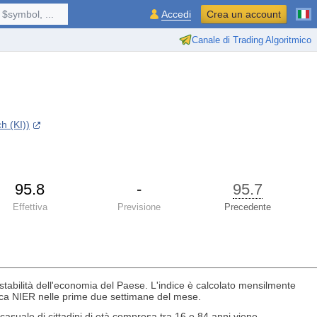
$symbol, ...
Accedi
Crea un account
Canale di Trading Algoritmico
h (KI))
95.8
-
95.7
Effettiva
Previsione
Precedente
 stabilità dell'economia del Paese. L'indice è calcolato mensilmente
mica NIER nelle prime due settimane del mese.
casuale di cittadini di età compresa tra 16 e 84 anni viene