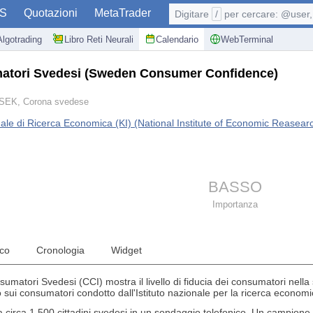
S
Quotazioni
MetaTrader
Digitare
/
per cercare: @user, 
Algotrading
Libro Reti Neurali
Calendario
WebTerminal
matori Svedesi
(Sweden Consumer Confidence)
SEK, Corona svedese
nale di Ricerca Economica (KI) (National Institute of Economic Reasearc
BASSO
Importanza
ico
Cronologia
Widget
sumatori Svedesi (CCI) mostra il livello di fiducia dei consumatori nella
 sui consumatori condotto dall'Istituto nazionale per la ricerca econo
 circa 1.500 cittadini svedesi in un sondaggio telefonico. Un campione 