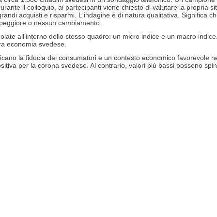
urante il colloquio, ai partecipanti viene chiesto di valutare la propria 
grandi acquisti e risparmi. L'indagine è di natura qualitativa. Significa c
, peggiore o nessun cambiamento.
te all'interno dello stesso quadro: un micro indice e un macro indice. Il
ntera economia svedese.
dicano la fiducia dei consumatori e un contesto economico favorevole nel
itiva per la corona svedese. Al contrario, valori più bassi possono spi