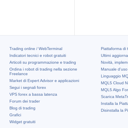
Trading online / WebTerminal
Piattaforma di 
Indicatori tecnici e robot gratuiti
Ultimi aggiorn
Articoli su programmazione e trading
Novità, implem
Ordina i robot di trading nella sezione
Manuale d’uso
Freelance
Linguaggio MQL
Market di Expert Advisor e applicazioni
MQL5 Cloud N
Segui i segnali forex
MQL5 Algo Fo
VPS forex a bassa latenza
Scarica
MetaTr
Forum dei trader
Installa la Piat
Blog di trading
Disinstalla la 
Grafici
Widget gratuiti