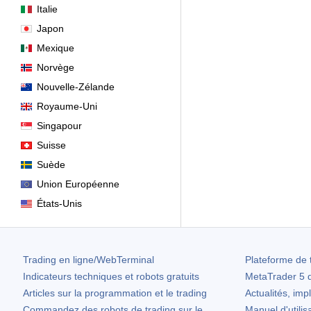
Italie
Japon
Mexique
Norvège
Nouvelle-Zélande
Royaume-Uni
Singapour
Suisse
Suède
Union Européenne
États-Unis
Trading en ligne/WebTerminal
Plateforme de 
Indicateurs techniques et robots gratuits
MetaTrader 5
d
Articles sur la programmation et le trading
Actualités, imp
Commandez des robots de trading sur le
Manuel d'utilis