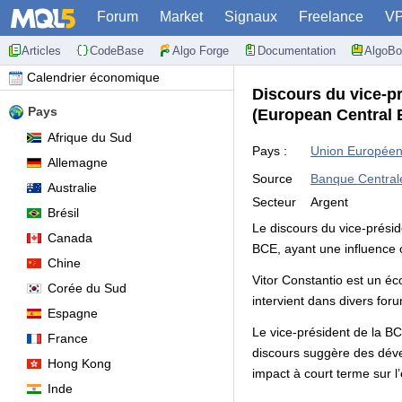
Forum
Market
Signaux
Freelance
V
Articles
CodeBase
Algo Forge
Documentation
AlgoBo
Calendrier économique
Discours du vice-p
Pays
(European Central 
Afrique du Sud
Pays :
Union Europée
Allemagne
Source
Banque Central
Australie
Secteur
Argent
Brésil
Le discours du vice-prési
Canada
BCE, ayant une influence 
Chine
Vitor Constantio est un é
Corée du Sud
intervient dans divers fo
Espagne
Le vice-président de la BC
France
discours suggère des dével
Hong Kong
impact à court terme sur l’
Inde