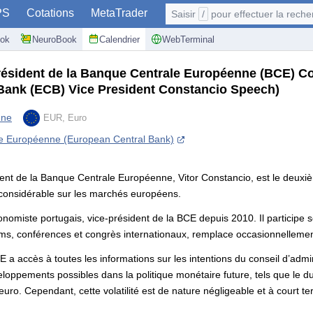
PS
Cotations
MetaTrader
Saisir
/
pour effectuer la recherche: @user, 
ok
NeuroBook
Calendrier
WebTerminal
résident de la Banque Centrale Européenne (BCE) C
Bank (ECB) Vice President Constancio Speech)
nne
EUR, Euro
e Européenne (European Central Bank)
dent de la Banque Centrale Européenne, Vitor Constancio, est le deux
considérable sur les marchés européens.
conomiste portugais, vice-président de la BCE depuis 2010. Il partici
rums, conférences et congrès internationaux, remplace occasionnellemen
E a accès à toutes les informations sur les intentions du conseil d’admi
oppements possibles dans la politique monétaire future, tels que le du
euro. Cependant, cette volatilité est de nature négligeable et à court t