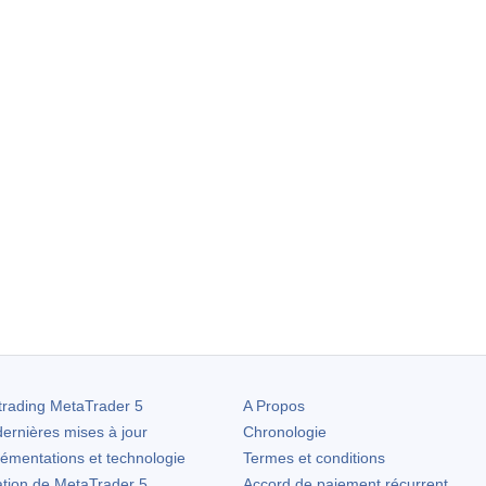
trading
MetaTrader 5
A Propos
ernières mises à jour
Chronologie
lémentations et technologie
Termes et conditions
ation de
MetaTrader 5
Accord de paiement récurrent