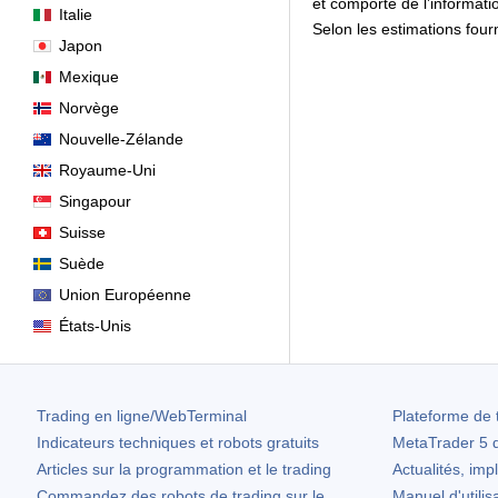
et comporte de l’informati
Italie
Selon les estimations fourn
Japon
Mexique
Norvège
Nouvelle-Zélande
Royaume-Uni
Singapour
Suisse
Suède
Union Européenne
États-Unis
Trading en ligne/WebTerminal
Plateforme de 
Indicateurs techniques et robots gratuits
MetaTrader 5
d
Articles sur la programmation et le trading
Actualités, imp
Commandez des robots de trading sur le
Manuel d'utilis