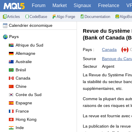
Forum
Market
Signaux
Freelance
V
Articles
CodeBase
Algo Forge
Documentation
AlgoBo
Calendrier économique
Revue du Système 
Pays
(Bank of Canada (B
Afrique du Sud
Pays :
Canada
C
Allemagne
Source
Banque du Cana
Australie
Secteur
Argent
Brésil
La Revue du Système Finan
Canada
la stabilité du secteur ba
Chine
supplémentaires, etc.
Corée du Sud
Comme la plupart des autre
Espagne
raisons de ces risques et 
France
La revue est fournie avec
Hong Kong
La publication de la revue
Inde