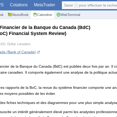
PS
Cotations
MetaTrader
Saisir
/
pour effectuer la recherche: @user, 
ok
NeuroBook
Calendrier
WebTerminal
Financier de la Banque du Canada (BdC)
oC) Financial System Review)
AD, Dollar canadien
da (Bank of Canada)
cier de la Banque du Canada (BdC) est publiée deux fois par an. Il co
ncaire canadien. Il comporte également une analyse de la politique actue
s rapports de la BoC, la revue du système financier comporte une analy
les moyens possibles de les éviter.
 des fiches techniques et des diagrammes pour une plus simple analyse
 suscite un intérêt généralement élevé parmi les analystes professionne