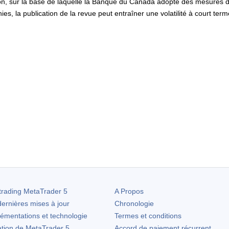
on, sur la base de laquelle la Banque du Canada adopte des mesures de 
ies, la publication de la revue peut entraîner une volatilité à court ter
trading
MetaTrader 5
A Propos
ernières mises à jour
Chronologie
lémentations et technologie
Termes et conditions
ation de
MetaTrader 5
Accord de paiement récurrent