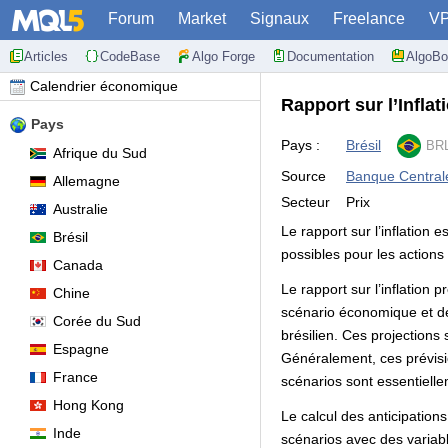
Forum
Market
Signaux
Freelance
V
Articles
CodeBase
Algo Forge
Documentation
AlgoBo
Calendrier économique
Rapport sur l’Infla
Pays
Pays :
Brésil
BRL
Afrique du Sud
Source
Banque Centrale 
Allemagne
Secteur
Prix
Australie
Le rapport sur l’inflation
Brésil
possibles pour les actions
Canada
Le rapport sur l’inflation
Chine
scénario économique et de
Corée du Sud
brésilien. Ces projection
Espagne
Généralement, ces prévisi
France
scénarios sont essentiell
Hong Kong
Le calcul des anticipation
Inde
scénarios avec des variab