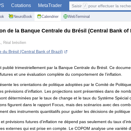
PS
Cotations
MetaTrader
Saisir
/
pour effectuer la recherche: @user, 
ok
NeuroBook
Calendrier
WebTerminal
tion de la Banque Centrale du Brésil
(Central Bank of 
, Réal brésilien
du Brésil (Central Bank of Brazil)
 est publié trimestriellement par la Banque Centrale du Brésil. Ce docu
 futures et une évaluation complète du comportement de l’inflation.
 présente les orientations de politique adoptées par le Comité de Polit
s prévisions d’inflation. Les projections sont présentées dans de no
s sont déterminées par le taux de change et le taux du Système Spécial
ons figurent dans le rapport Focus, mais des scénarios avec des combi
ement des instruments quantitatifs pour guider les décisions de politi
s et prévisions futures d’inflation ne dépend pas seulement du taux d’i
les externes qui est prise en compte. Le COPOM analyse une variété de 