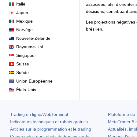
Italie
associées, afin d’orienter
décisions, contribuant ainsi
Japon
Mexique
Les projections négatives 
brésilien.
Norvège
Nouvelle-Zélande
Royaume-Uni
Singapour
Suisse
Suède
Union Européenne
États-Unis
Trading en ligne/WebTerminal
Plateforme de 
Indicateurs techniques et robots gratuits
MetaTrader 5
d
Articles sur la programmation et le trading
Actualités, imp
Commandez des robots de trading sur le
Manuel d'utilis