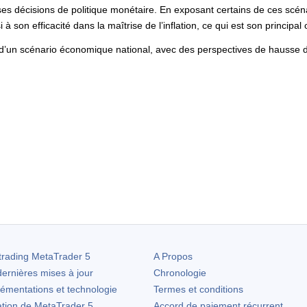
 ses décisions de politique monétaire. En exposant certains de ces scén
 à son efficacité dans la maîtrise de l’inflation, ce qui est son principal o
d’un scénario économique national, avec des perspectives de hausse de 
trading
MetaTrader 5
A Propos
ernières mises à jour
Chronologie
lémentations et technologie
Termes et conditions
ation de
MetaTrader 5
Accord de paiement récurrent