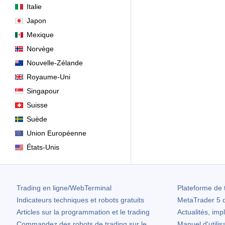
Italie
Japon
Mexique
Norvège
Nouvelle-Zélande
Royaume-Uni
Singapour
Suisse
Suède
Union Européenne
États-Unis
Trading en ligne/WebTerminal
Plateforme de 
Indicateurs techniques et robots gratuits
MetaTrader 5
d
Articles sur la programmation et le trading
Actualités, imp
Commandez des robots de trading sur le
Manuel d'utilis