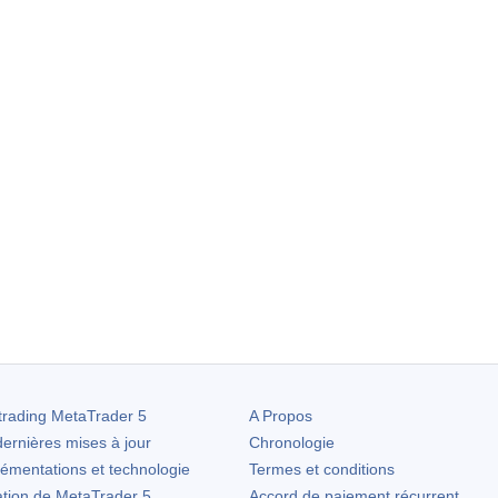
trading
MetaTrader 5
A Propos
ernières mises à jour
Chronologie
lémentations et technologie
Termes et conditions
ation de
MetaTrader 5
Accord de paiement récurrent