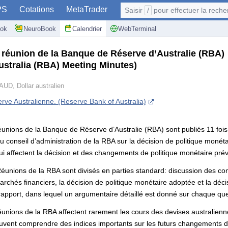
PS
Cotations
MetaTrader
Saisir
/
pour effectuer la recherche: @user, 
ok
NeuroBook
Calendrier
WebTerminal
a réunion de la Banque de Réserve d’Australie (RBA)
ustralia (RBA) Meeting Minutes)
AUD, Dollar australien
ve Australienne. (Reserve Bank of Australia)
unions de la Banque de Réserve d’Australie (RBA) sont publiés 11 fois
 conseil d’administration de la RBA sur la décision de politique mon
i affectent la décision et des changements de politique monétaire prév
unions de la RBA sont divisés en parties standard: discussion des cond
marchés financiers, la décision de politique monétaire adoptée et la déci
rapport, dans lequel un argumentaire détaillé est donné sur chaque qu
unions de la RBA affectent rarement les cours des devises australienn
uvent comprendre des indices importants sur les futurs changements de