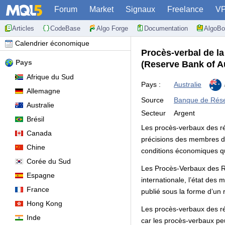
Forum
Market
Signaux
Freelance
V
Articles
CodeBase
Algo Forge
Documentation
AlgoBo
Calendrier économique
Procès-verbal de l
Pays
(Reserve Bank of A
Afrique du Sud
Pays :
Australie
Allemagne
Source
Banque de Réser
Australie
Secteur
Argent
Brésil
Les procès-verbaux des ré
Canada
précisions des membres du
Chine
conditions économiques qu
Corée du Sud
Les Procès-Verbaux des Ré
Espagne
internationale, l’état des 
France
publié sous la forme d’un 
Hong Kong
Les procès-verbaux des ré
Inde
car les procès-verbaux pe