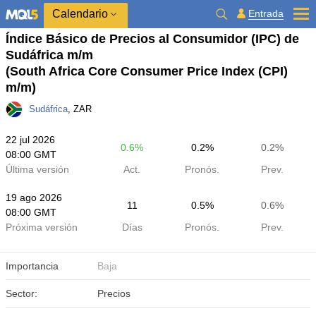
Calendario
Entrada
Índice Básico de Precios al Consumidor (IPC) de
Sudáfrica m/m
(South Africa Core Consumer Price Index (CPI)
m/m)
Sudáfrica
, ZAR
22 jul 2026
0.6%
0.2%
0.2%
08:00 GMT
Última versión
Act.
Pronós.
Prev.
19 ago 2026
11
0.5%
0.6%
08:00 GMT
Próxima versión
Días
Pronós.
Prev.
Importancia
Baja
Sector:
Precios