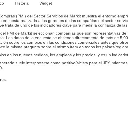
ico
Historia
Widget
ompras (PMI) del Sector Servicios de Markit muestra el entorno empresa
ncuesta realizada a los gerentes de las compañías del sector servicio
Se trata de uno de los indicadores clave para medir la confianza de l
 del PMI de Markit seleccionan compañías que son representativas de l
a. Los datos de la encuesta se obtienen directamente de más de 5,00
ción sobre los cambios en las condiciones comerciales antes que otro
ace la misma pregunta sobre el mismo ítem en todos los países/region
bios en los nuevos pedidos, los empleos y los precios, y es un indica
sperado suele interpretarse como positivo/alcista para el JPY, mientr
Y.
res: