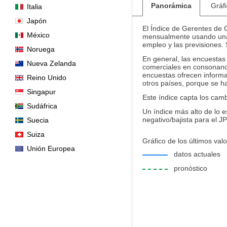
Panorámica
Gráf
Italia
Japón
El Índice de Gerentes de C
México
mensualmente usando una e
empleo y las previsiones. 
Noruega
En general, las encuestas
Nueva Zelanda
comerciales en consonanci
encuestas ofrecen informa
Reino Unido
otros países, porque se h
Singapur
Este índice capta los cam
Sudáfrica
Un índice más alto de lo e
negativo/bajista para el JP
Suecia
Suiza
Gráfico de los últimos valo
Unión Europea
datos actuales
pronóstico