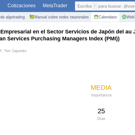
S
Cotizaciones
MetaTrader
Escriba
/
para buscar: @user,
de algotrading
Manual sobre redes neuronales
Calendario
WebT
 Empresarial en el Sector Servicios de Japón del au
an Services Purchasing Managers Index (PMI))
Y, Yen Japonés
MEDIA
Importancia
25
Días