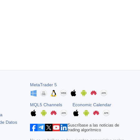
MetaTrader 5
MQL5 Channels
Economic Calendar
ta
 de Datos
Suscríbase a las noticias de
trading algorítmico