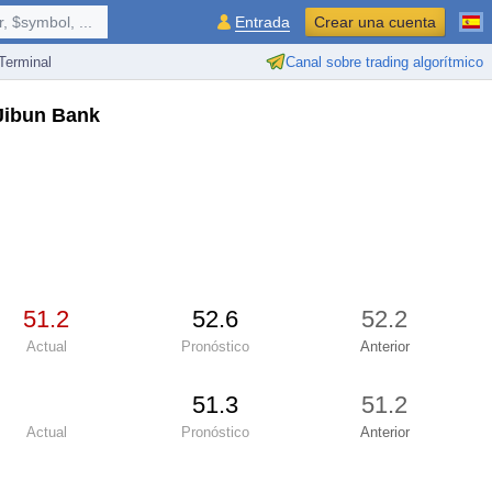
 $symbol, ...
Entrada
Crear una cuenta
erminal
Canal sobre trading algorítmico
 Jibun Bank
51.2
52.6
52.2
Actual
Pronóstico
Anterior
51.3
51.2
Actual
Pronóstico
Anterior