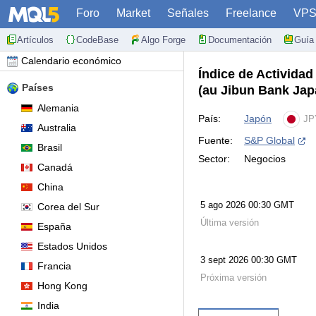
Foro
Market
Señales
Freelance
VP
Artículos
CodeBase
Algo Forge
Documentación
Guía 
Calendario económico
Índice de Actividad
Países
(au Jibun Bank Jap
Alemania
País:
Japón
JP
Australia
Fuente:
S&P Global
Brasil
Sector:
Negocios
Canadá
China
5 ago 2026 00:30 GMT
Corea del Sur
Última versión
España
Estados Unidos
3 sept 2026 00:30 GMT
Francia
Próxima versión
Hong Kong
India