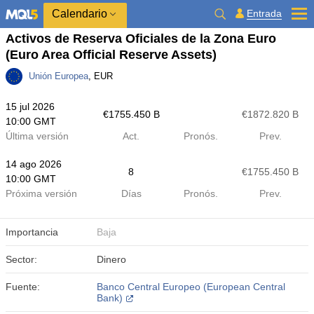
Calendario
Entrada
Activos de Reserva Oficiales de la Zona Euro
(Euro Area Official Reserve Assets)
Unión Europea
, EUR
15 jul 2026
€​1755.450 B
€​1872.820 B
10:00 GMT
Última versión
Act.
Pronós.
Prev.
14 ago 2026
8
€​1755.450 B
10:00 GMT
Próxima versión
Días
Pronós.
Prev.
Importancia
Baja
Sector:
Dinero
Fuente:
Banco Central Europeo (European Central
Bank)