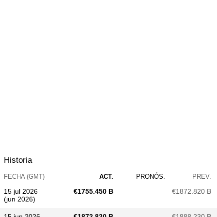
Historia
FECHA (GMT)
ACT.
PRONÓS.
PREV.
15 jul 2026
€​1755.450 B
€​1872.820 B
(jun 2026)
15 jun 2026
€​1872.820 B
€​1888.230 B